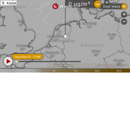
X
Κλείσε