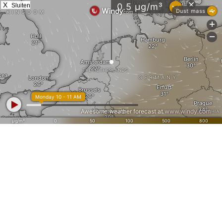
X
Sluiten