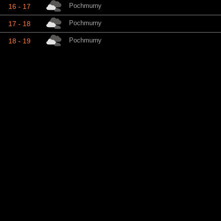
Pochmurny
16 - 17
Pochmurny
17 - 18
Pochmurny
18 - 19
Częściowe zachmurzenie
19 - 20
Częściowe zachmurzenie
20 - 21
Czyste Niebo
21 - 22
Czyste Niebo
22 - 23
ładna
23 - 00
Sob
Kropka
Warunki
ładna
00 - 01
ładna
01 - 02
Czyste Niebo
02 - 03
Czyste Niebo
03 - 04