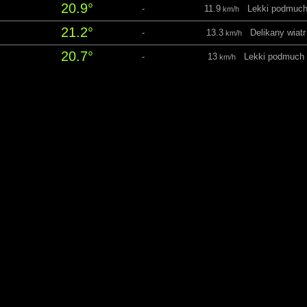
20.9°
-
11.9
Lekki podmuc
km/h
21.2°
-
13.3
Delikany wiatr
km/h
20.7°
-
13
Lekki podmuch
km/h
20.5°
-
13
Lekki podmuch
km/h
19.3°
-
12.2
Lekki podmuc
km/h
18.1°
-
10.1
Lekki podmuc
km/h
16.5°
-
6.5
Lekki powiew
km/h
15.4°
-
5
Lekki powiew
km/h
ota 8 Sierpień
06:06
21:14 Światło dzienne: 15 h 0
Temperatura
Opady
Prędkość wiatru
14.5°
-
5
Lekki powiew
km/h
13.7°
-
5.4
Lekki powiew
km/h
12.8°
-
5.4
Lekki powiew
km/h
12.1°
-
5.8
Lekki powiew
km/h