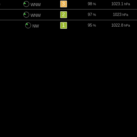
3
h
98
1023.1
%
hPa
WNW
2
97
1023
%
hPa
WNW
1
95
1022.8
%
hPa
NW
-
84
1022.7
%
hPa
NW
h
-
41
1022.8
%
hPa
NW
h
-
-
1023
hPa
NNW
-
-
1023.2
hPa
NNW
-
18
1023.3
%
hPa
N
7 min
Kierunek
Indeks UV
Chmury
Ciśnienie
-
31
1023.5
%
hPa
N
-
21
1023.7
%
hPa
NNE
-
-
1023.6
hPa
ENE
-
-
1023.3
hPa
E