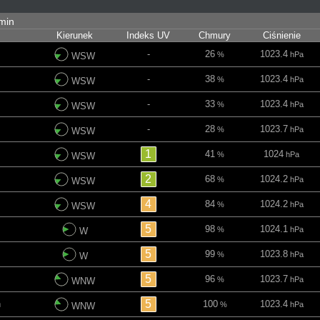
 min
Kierunek
Indeks UV
Chmury
Ciśnienie
-
26
1023.4
%
hPa
WSW
-
38
1023.4
%
hPa
WSW
-
33
1023.4
%
hPa
WSW
-
28
1023.7
%
hPa
WSW
1
41
1024
%
hPa
WSW
2
68
1024.2
%
hPa
WSW
4
84
1024.2
%
hPa
WSW
5
98
1024.1
%
hPa
W
5
99
1023.8
%
hPa
W
5
96
1023.7
%
hPa
WNW
5
h
100
1023.4
%
hPa
WNW