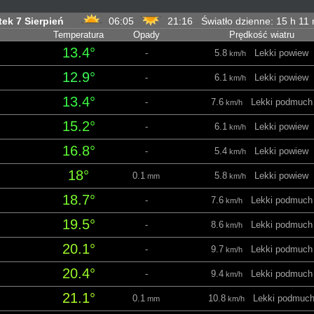
tek 7 Sierpień
06:05
21:16 Światło dzienne: 15 h 11
Temperatura
Opady
Prędkość wiatru
13.4°
-
5.8
Lekki powiew
km/h
12.9°
-
6.1
Lekki powiew
km/h
13.4°
-
7.6
Lekki podmuch
km/h
15.2°
-
6.1
Lekki powiew
km/h
16.8°
-
5.4
Lekki powiew
km/h
18°
0.1
5.8
Lekki powiew
mm
km/h
18.7°
-
7.6
Lekki podmuch
km/h
19.5°
-
8.6
Lekki podmuch
km/h
20.1°
-
9.7
Lekki podmuch
km/h
20.4°
-
9.4
Lekki podmuch
km/h
21.1°
0.1
10.8
Lekki podmuc
mm
km/h