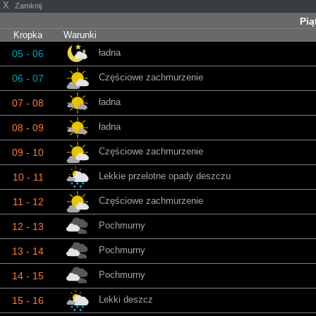
X
Zamknij
Pią
Kropka
Warunki
ładna
05 - 06
Częściowe zachmurzenie
06 - 07
ładna
07 - 08
ładna
08 - 09
Częściowe zachmurzenie
09 - 10
Lekkie przelotne opady deszczu
10 - 11
Częściowe zachmurzenie
11 - 12
Pochmurny
12 - 13
Pochmurny
13 - 14
Pochmurny
14 - 15
Lekki deszcz
15 - 16