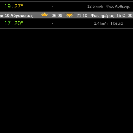
19
27°
-
12.6
Φως Ασθενής
-
km/h
ρα 10 Αύγουστος
06:09
21:10 Φως ημέρας: 15 Ω. 0
17
20°
-
1.4
Ηρεμία
-
km/h
20
25°
0.3
11.5
Φως Ασθενής
-
mm
km/h
20
24°
-
18.4
Απαλό αεράκι
-
km/h
14
20°
-
16.9
Απαλό αεράκι
-
km/h
η 11 Αύγουστος
06:11
21:08 Φως ημέρας: 14 Ω. 57 
12
15°
-
5.4
Φως αέρα
-
km/h
15
23°
-
7.6
Φως Ασθενής
-
km/h
22
24°
-
7.6
Φως Ασθενής
-
km/h
14
22°
-
17.3
Απαλό αεράκι
-
km/h
τη 12 Αύγουστος
06:13
21:06 Φως ημέρας: 14 Ω. 5
12
14°
-
12.6
Φως Ασθενής
-
km/h
14
27°
-
13
Φως Ασθενής
-
km/h