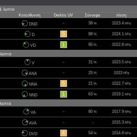
11 λεπτά
Κατεύθυνση
Deíktis UV
Σύννεφα
πίεση
-
38
1023.4
%
hPa
DND
5
98
1024.1
%
hPa
D
1
95
1022.8
%
hPa
VD
 λεπτά
-
31
1023.5
%
hPa
V
-
25
1023
%
hPa
ANA
5
21
1022.7
%
hPa
NNA
1
63
1019.1
%
hPa
NND
 λεπτά
-
80
1017.9
%
hPa
VA
-
-
1015.3
hPa
AVA
4
54
1014.8
%
hPa
DVD