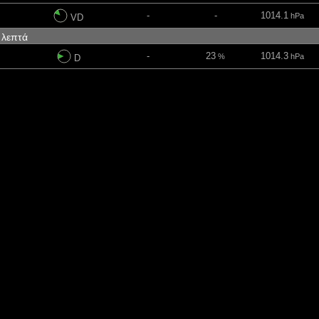
-
-
1014.1
hPa
VD
0 λεπτά
-
23
1014.3
%
hPa
D
-
46
1014.3
%
hPa
ND
-
95
1017.4
%
hPa
VD
-
23
1019.5
%
hPa
VD
λεπτά
-
16
1022.6
%
hPa
VVD
-
32
1024.6
%
hPa
VVA
-
52
1025.2
%
hPa
VA
-
-
1024.4
hPa
AVA
3 λεπτά
-
-
1026.2
hPa
AVA
-
13
1026
%
hPa
A