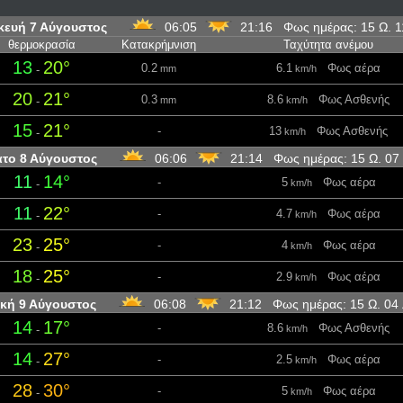
ευή 7 Αύγουστος
06:05
21:16 Φως ημέρας: 15 Ω. 
θερμοκρασία
Κατακρήμνιση
Ταχύτητα ανέμου
13
20°
0.2
6.1
Φως αέρα
-
mm
km/h
20
21°
0.3
8.6
Φως Ασθενής
-
mm
km/h
15
21°
-
13
Φως Ασθενής
-
km/h
το 8 Αύγουστος
06:06
21:14 Φως ημέρας: 15 Ω. 07
11
14°
-
5
Φως αέρα
-
km/h
11
22°
-
4.7
Φως αέρα
-
km/h
23
25°
-
4
Φως αέρα
-
km/h
18
25°
-
2.9
Φως αέρα
-
km/h
κή 9 Αύγουστος
06:08
21:12 Φως ημέρας: 15 Ω. 04
14
17°
-
8.6
Φως Ασθενής
-
km/h
14
27°
-
2.5
Φως αέρα
-
km/h
28
30°
-
5
Φως αέρα
-
km/h