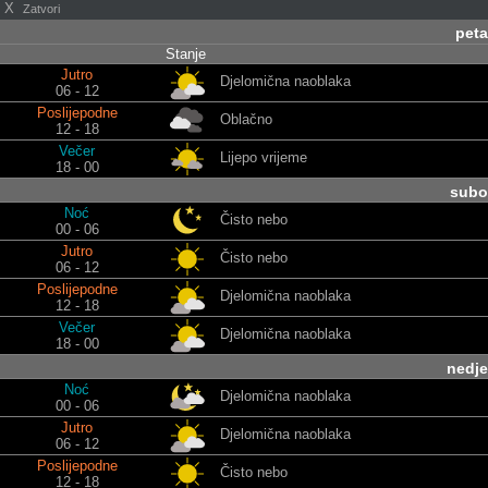
X
Zatvori
peta
Stanje
Jutro
Djelomična naoblaka
06 - 12
Poslijepodne
Oblačno
12 - 18
Večer
Lijepo vrijeme
18 - 00
subo
Noć
Čisto nebo
00 - 06
Jutro
Čisto nebo
06 - 12
Poslijepodne
Djelomična naoblaka
12 - 18
Večer
Djelomična naoblaka
18 - 00
nedje
Noć
Djelomična naoblaka
00 - 06
Jutro
Djelomična naoblaka
06 - 12
Poslijepodne
Čisto nebo
12 - 18