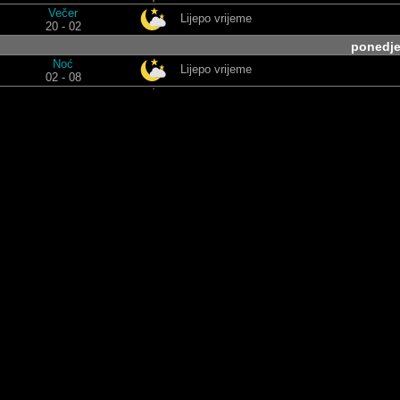
Večer
Lijepo vrijeme
20 - 02
ponedje
Noć
Lijepo vrijeme
02 - 08
Jutro
Djelomična naoblaka
08 - 14
Poslijepodne
Oblačno
14 - 20
Večer
Lijepo vrijeme
20 - 02
utor
Noć
Lijepo vrijeme
02 - 08
Jutro
Lijepo vrijeme
08 - 14
Poslijepodne
Djelomična naoblaka
14 - 20
Večer
Čisto nebo
20 - 02
srije
Noć
Čisto nebo
02 - 08
Jutro
Čisto nebo
08 - 14