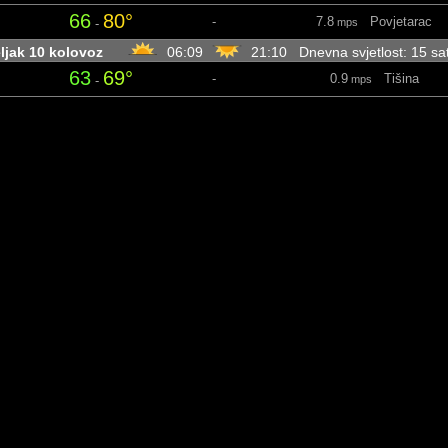
66
80°
-
7.8
Povjetarac
-
mps
ljak 10 kolovoz
06:09
21:10 Dnevna svjetlost: 15 sa
63
69°
-
0.9
Tišina
-
mps
69
78°
0.01
7.2
Povjetarac
-
in
mps
68
76°
-
11.4
Slab vjetar
-
mps
57
68°
-
10.5
Slab vjetar
-
mps
ak 11 kolovoz
06:11
21:08 Dnevna svjetlost: 14 sati 
53
59°
-
3.4
Lahor
-
mps
59
73°
-
4.7
Povjetarac
-
mps
71
74°
-
4.7
Povjetarac
-
mps
58
71°
-
10.7
Slab vjetar
-
mps
da 12 kolovoz
06:13
21:06 Dnevna svjetlost: 14 sati
54
58°
-
7.8
Povjetarac
-
mps
57
80°
-
8.1
Povjetarac
-
mps