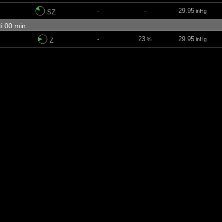
-
-
29.95
inHg
SZ
ti 00 min
-
23
29.95
%
inHg
Z
-
46
29.95
%
inHg
JZ
-
95
30.04
%
inHg
SZ
-
23
30.11
%
inHg
SZ
57 min
-
16
30.2
%
inHg
SSZ
-
32
30.26
%
inHg
SSI
-
52
30.27
%
inHg
SI
-
-
30.25
inHg
ISI
 53 min
-
-
30.3
inHg
ISI
-
13
30.3
%
inHg
I