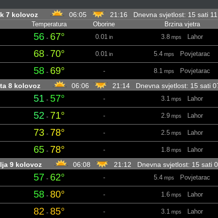
k 7 kolovoz
06:05
21:16 Dnevna svjetlost: 15 sati 1
Temperatura
Oborine
Brzina vjetra
56
67°
0.01
3.8
Lahor
-
in
mps
68
70°
0.01
5.4
Povjetarac
-
in
mps
58
69°
-
8.1
Povjetarac
-
mps
ta 8 kolovoz
06:06
21:14 Dnevna svjetlost: 15 sati 
51
57°
-
3.1
Lahor
-
mps
52
71°
-
2.9
Lahor
-
mps
73
78°
-
2.5
Lahor
-
mps
65
78°
-
1.8
Lahor
-
mps
lja 9 kolovoz
06:08
21:12 Dnevna svjetlost: 15 sati
57
62°
-
5.4
Povjetarac
-
mps
58
80°
-
1.6
Lahor
-
mps
82
85°
-
3.1
Lahor
-
mps