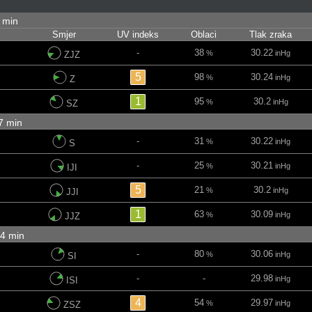
1 min
Smjer
UV indeks
Oblaci
Tlak zraka
-
38
30.22
%
inHg
ZJZ
5
98
30.24
%
inHg
Z
1
95
30.2
%
inHg
SZ
07 min
-
31
30.22
%
inHg
S
-
25
30.21
%
inHg
IJI
5
21
30.2
%
inHg
JJI
1
63
30.09
%
inHg
JJZ
 04 min
-
80
30.06
%
inHg
SI
-
-
29.98
inHg
ISI
4
54
29.97
%
inHg
ZSZ