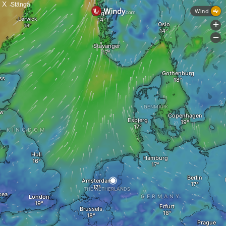
X
Stänga