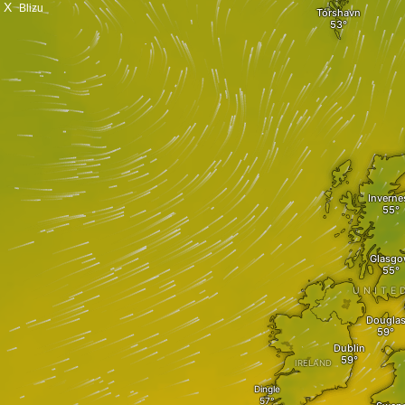
X
Blizu