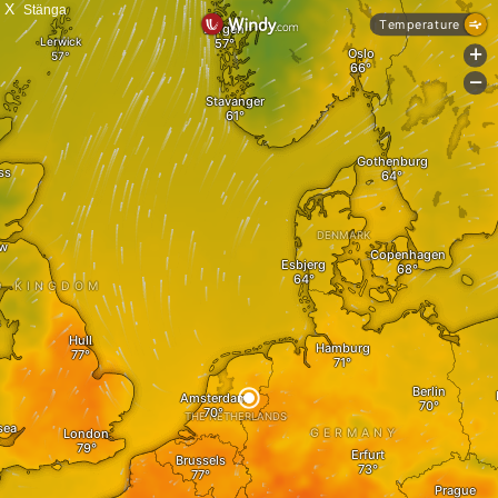
X
Stänga