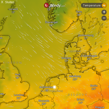
X
Sluiten