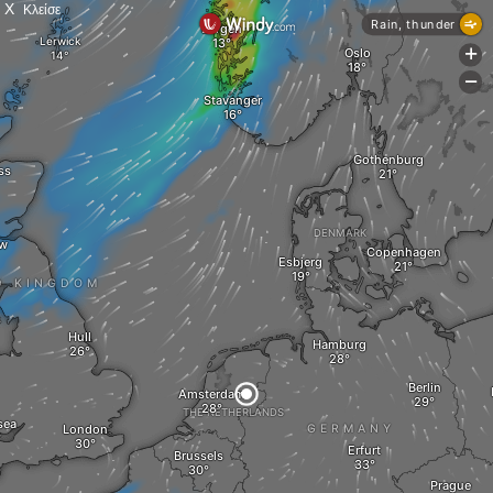
X
Κλείσε