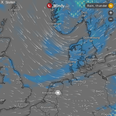
X
Sluiten