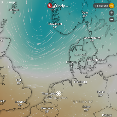
X
Stänga