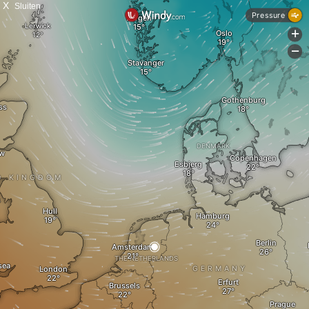
X
Sluiten