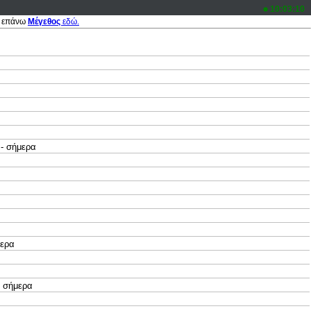
10:03:10
 επάνω
Μέγεθος
εδώ.
- σήμερα
ερα
 σήμερα