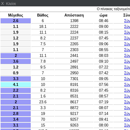
X
Κλείσε
Ο πίνακας ταξινομείτ
Μέγεθος
Βάθος
Απόσταση
ώρα
Σύν
2.6
6
1398
08:46
Σύ
1.1
18.1
2222
09:00
Σύ
1.9
11.1
2224
08:15
Σύ
1.2
8.2
2237
07:45
Σύ
1.9
7.5
2265
09:06
Σύ
1.1
7
2303
08:55
Σύ
2
11.1
2441
08:03
Σύ
3.6
7.8
2497
09:10
Σύ
1.2
9.5
2891
07:22
Σύ
0.9
7
2950
07:42
Σύ
3.3
10
7301
09:05
Σύ
4.1
10
8191
07:56
Σύ
2.2
8.2
8316
07:45
Σύ
2.1
1.6
8531
08:57
Σύ
2
23.6
8617
07:19
Σύ
2.1
3.3
8872
08:07
Σύ
2.8
19
9217
07:14
Σύ
3.4
70
9257
09:41
Σύ
3.1
15
9263
08:00
Σύ