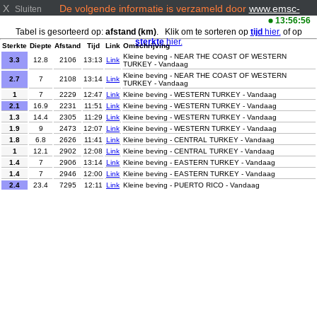
X
De volgende informatie is verzameld door
www.emsc-
Sluiten
csem.org/
13:56:56
Tabel is gesorteerd op:
afstand (km)
. Klik om te sorteren op
tijd
hier.
of op
sterkte
hier.
Sterkte
Diepte
Afstand
Tijd
Link
Omschrijving
Kleine beving - NEAR THE COAST OF WESTERN
3.3
12.8
2106
13:13
Link
TURKEY - Vandaag
Kleine beving - NEAR THE COAST OF WESTERN
2.7
7
2108
13:14
Link
TURKEY - Vandaag
1
7
2229
12:47
Link
Kleine beving - WESTERN TURKEY - Vandaag
2.1
16.9
2231
11:51
Link
Kleine beving - WESTERN TURKEY - Vandaag
1.3
14.4
2305
11:29
Link
Kleine beving - WESTERN TURKEY - Vandaag
1.9
9
2473
12:07
Link
Kleine beving - WESTERN TURKEY - Vandaag
1.8
6.8
2626
11:41
Link
Kleine beving - CENTRAL TURKEY - Vandaag
1
12.1
2902
12:08
Link
Kleine beving - CENTRAL TURKEY - Vandaag
1.4
7
2906
13:14
Link
Kleine beving - EASTERN TURKEY - Vandaag
1.4
7
2946
12:00
Link
Kleine beving - EASTERN TURKEY - Vandaag
2.4
23.4
7295
12:11
Link
Kleine beving - PUERTO RICO - Vandaag
Kleine beving - MYANMAR-INDIA BORDER REGION -
3.9
80
7678
13:18
Link
Vandaag
4.9
63
8696
12:36
Link
Lichte beving - KURIL ISLANDS - Vandaag
2.6
103.6
10784
11:58
Link
Kleine beving - TARAPACA, CHILE - Vandaag
3.9
62.5
11204
12:57
Link
Kleine beving - ANTOFAGASTA, CHILE - Vandaag
3.4
75
11449
12:42
Link
Kleine beving - MINDANAO, PHILIPPINES - Vandaag
Kleine beving - MINAHASA, SULAWESI, INDONESIA -
2.5
14
11685
11:36
Link
Vandaag
2.9
10
11713
12:57
Link
Kleine beving - JAVA, INDONESIA - Vandaag
3.2
66
11726
12:59
Link
Kleine beving - JAVA, INDONESIA - Vandaag
3.4
14
11788
12:26
Link
Kleine beving - MOLUCCA SEA - Vandaag
2.5
78
11838
13:04
Link
Kleine beving - SAN JUAN, ARGENTINA - Vandaag