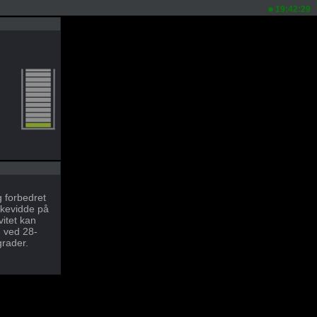
19:42:29
g forbedret
kevidde på
vitet kan
n ved 28-
grader.