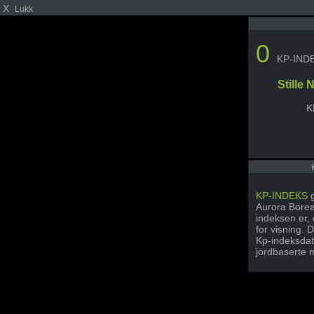
X
Lukk
0
KP-IND
Stille
K
KP-INDEKS
g
Aurora Boreal
indeksen er,
for visning. 
Kp-indeksdat
jordbaserte