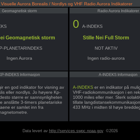
Visuelle Aurora Borealis / Nordlys og VHF Radio Aurora Indikatorer
Geomagnetisk storm
Radio Aurora Indikatorer
0
EKS
A-INDEKS
 Nei Geomagnetisk storm
Stille Nei Full Storm
P-PLANETARINDEKS
NOT AKTIV
Ingen Aurora
Ingen radio-aurora
KP-INDEKS Informasjon
A-INDEKS Informasjon
ir en god indikator for visning av
A-INDEKS
er en indikator på muli
is eller nordlys. Jo høyere Kp-
VHF-radiokommunikasjon i en rek
 desto større er sannsynligheten
1000 miles eller mer. Sterk solakti
De anslåtte 3-timers planetariske
tillate langdistansekommunikasjo
aene er samlet inn fra
433 MHz i midten til høye bredde
 magnetometre.
Data levert av
http://services.swpc.noaa.gov
©2026