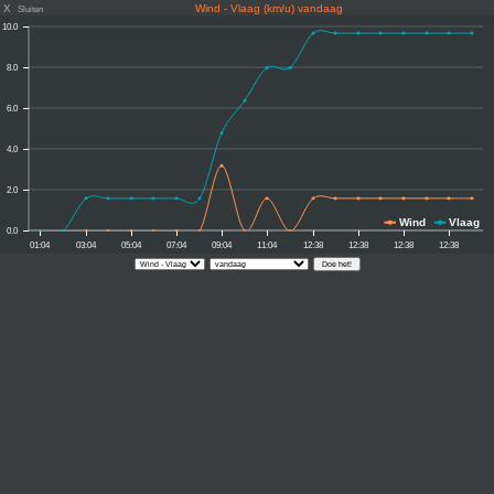
X
Wind - Vlaag (km/u) vandaag
Sluiten