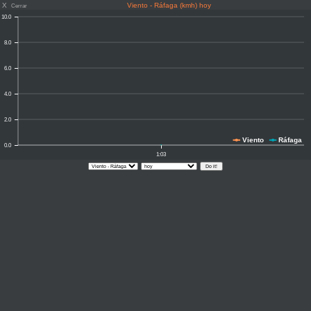
X
Viento - Ráfaga (kmh) hoy
Cerrar