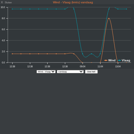
X
Wind - Vlaag (km/u) vandaag
Sluiten