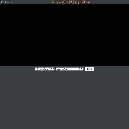
X
Température (°C) Aujourd'hui
Fermer