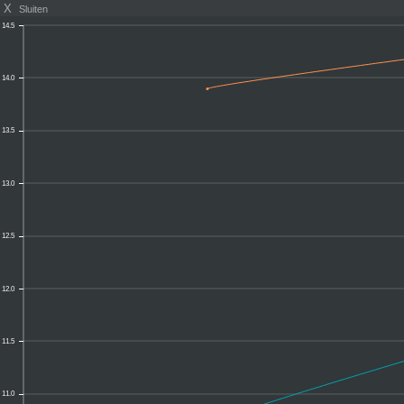
X
Sluiten