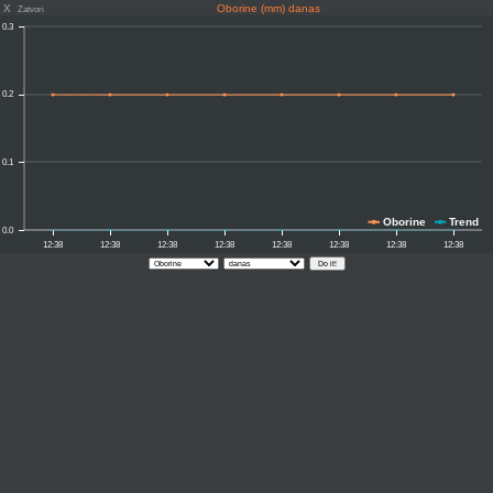
X
Oborine (mm) danas
Zatvori