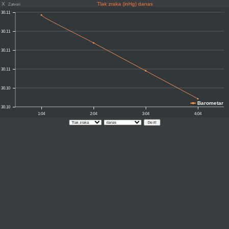
X
Tlak zraka (inHg) danas
Zatvori