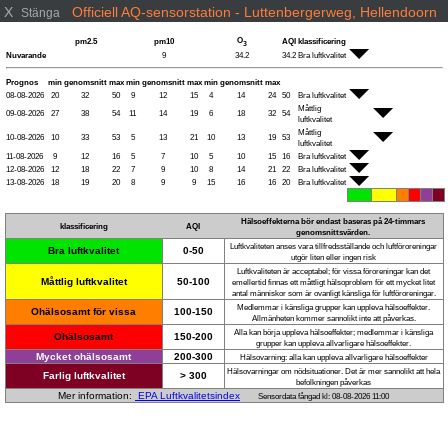
X
Officiell AQ-sensorstation - Luttenbergerweg, Hellendoorn
Stänga
O
pm2.5
pm10
AQI
klassificering
3
Nuvarande
9
34.2
34.2
Bra luftkvalitet
Prognos
min
genomsnitt
max
min
genomsnitt
max
min
genomsnitt
max
08-08-2026
20
32
50
9
12
15
4
14
24
50
Bra luftkvalitet
Måttlig
09-08-2026
27
38
54
11
14
19
6
18
32
54
luftkvalitet
Måttlig
10-08-2026
10
33
53
5
13
21
10
13
19
53
luftkvalitet
11-08-2026
9
12
16
5
7
10
5
10
15
16
Bra luftkvalitet
12-08-2026
12
18
22
7
9
10
8
14
21
22
Bra luftkvalitet
13-08-2026
18
19
20
8
9
9
15
16
16
20
Bra luftkvalitet
Hälsoeffekterna bör endast baseras på 24-timmars
klassificering
AQI
genomsnittsvärden.
Luftkvaliteten anses vara tillfredsställande och luftföroreningar
Bra luftkvalitet
0-50
utgör liten eller ingen risk
Luftkvaliteten är acceptabel; för vissa föroreningar kan det
Måttlig luftkvalitet
50-100
emellertid finnas ett måttligt hälsoproblem för ett mycket litet
antal människor som är ovanligt känsliga för luftföroreningar.
Medlemmar i känsliga grupper kan uppleva hälsoeffekter.
Ohälsosamt för vissa
100-150
Allmänheten kommer sannolikt inte att påverkas.
Alla kan börja uppleva hälsoeffekter; medlemmar i känsliga
Ohälsosamt
150-200
grupper kan uppleva allvarligare hälsoeffekter.
Mycket ohälsosamt
200-300
Hälsovarning: alla kan uppleva allvarligare hälsoeffekter
Hälsovarningar om nödsituationer. Det är mer sannolikt att hela
Farlig luftkvalitet
> 300
befolkningen påverkas
Mer information:
EPA Luftkvalitetsindex
Sensordata fångad kl: 08-08-2026 11:00