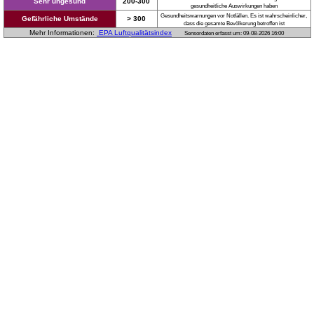
Sehr ungesund
200-300
gesundheitliche Auswirkungen haben
Gesundheitswarnungen vor Notfällen. Es ist wahrscheinlicher,
Gefährliche Umstände
> 300
dass die gesamte Bevölkerung betroffen ist
Mehr Informationen:
EPA Luftqualitätsindex
Sensordaten erfasst um: 09-08-2026 16:00