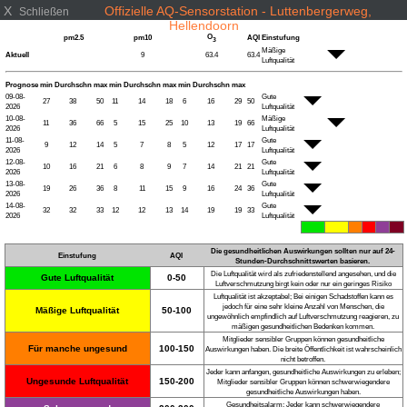
X
Offizielle AQ-Sensorstation - Luttenbergerweg,
Schließen
Hellendoorn
O
pm2.5
pm10
AQI
Einstufung
3
Mäßige
Aktuell
9
63.4
63.4
Luftqualität
Prognose
min
Durchschn
max
min
Durchschn
max
min
Durchschn
max
09-08-
Gute
27
38
50
11
14
18
6
16
29
50
2026
Luftqualität
10-08-
Mäßige
11
36
66
5
15
25
10
13
19
66
2026
Luftqualität
11-08-
Gute
9
12
14
5
7
8
5
12
17
17
2026
Luftqualität
12-08-
Gute
10
16
21
6
8
9
7
14
21
21
2026
Luftqualität
13-08-
Gute
19
26
36
8
11
15
9
16
24
36
2026
Luftqualität
14-08-
Gute
32
32
33
12
12
13
14
19
19
33
2026
Luftqualität
Die gesundheitlichen Auswirkungen sollten nur auf 24-
Einstufung
AQI
Stunden-Durchschnittswerten basieren.
Die Luftqualität wird als zufriedenstellend angesehen, und die
Gute Luftqualität
0-50
Luftverschmutzung birgt kein oder nur ein geringes Risiko
Luftqualität ist akzeptabel; Bei einigen Schadstoffen kann es
jedoch für eine sehr kleine Anzahl von Menschen, die
Mäßige Luftqualität
50-100
ungewöhnlich empfindlich auf Luftverschmutzung reagieren, zu
mäßigen gesundheitlichen Bedenken kommen.
Mitglieder sensibler Gruppen können gesundheitliche
Für manche ungesund
100-150
Auswirkungen haben. Die breite Öffentlichkeit ist wahrscheinlich
nicht betroffen.
Jeder kann anfangen, gesundheitliche Auswirkungen zu erleben;
Ungesunde Luftqualität
150-200
Mitglieder sensibler Gruppen können schwerwiegendere
gesundheitliche Auswirkungen haben.
Gesundheitsalarm: Jeder kann schwerwiegendere